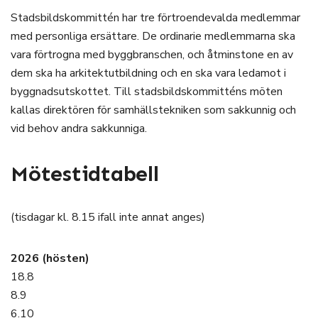
Stadsbildskommittén har tre förtroendevalda medlemmar
med personliga ersättare. De ordinarie medlemmarna ska
vara förtrogna med byggbranschen, och åtminstone en av
dem ska ha arkitektutbildning och en ska vara ledamot i
byggnadsutskottet. Till stadsbildskommitténs möten
kallas direktören för samhällstekniken som sakkunnig och
vid behov andra sakkunniga.
Mötestidtabell
(tisdagar kl. 8.15 ifall inte annat anges)
2026 (hösten)
18.8
8.9
6.10