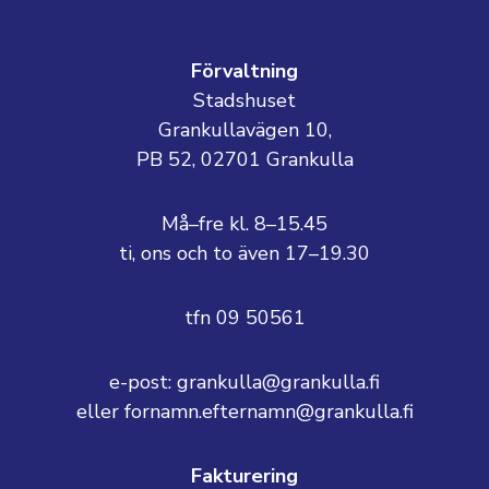
Förvaltning
Stadshuset
Grankullavägen 10,
PB 52, 02701 Grankulla
Må–fre kl. 8–15.45
ti, ons och to även 17–19.30
tfn 09 50561
e-post: grankulla@grankulla.fi
eller fornamn.efternamn@grankulla.fi
Fakturering