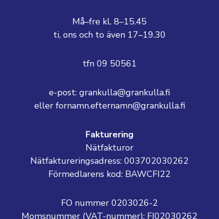
Må–fre kl. 8–15.45
ti, ons och to även 17–19.30
tfn 09 50561
e-post: grankulla@grankulla.fi
eller fornamn.efternamn@grankulla.fi
Fakturering
Nätfakturor
Nätfaktureringsadress: 003702030262
Förmedlarens kod: BAWCFI22
FO nummer 0203026-2
Momsnummer (VAT-nummer):
FI02030262