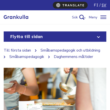
FI
SV
Sök
Meny
Flytta till sidan
Till första sidan
Småbarnspedagogik och utbildning
Småbarnspedagogik
Daghemmens måltider