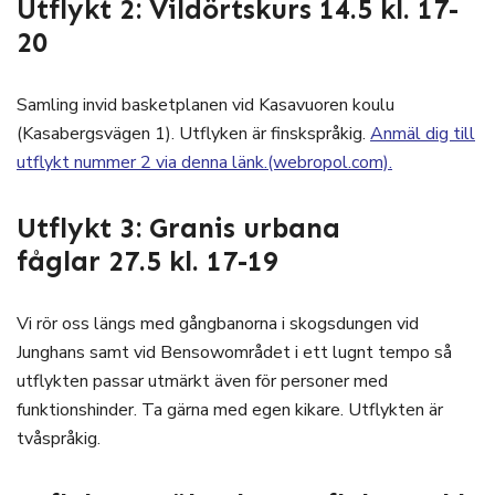
Utflykt 2: Vildörtskurs 14.5 kl. 17-
20
Samling invid basketplanen vid Kasavuoren koulu
(Kasabergsvägen 1). Utflyken är finskspråkig.
Anmäl dig till
utflykt nummer 2 via denna länk.(webropol.com).
Utflykt 3: Granis urbana
fåglar 27.5 kl. 17-19
Vi rör oss längs med gångbanorna i skogsdungen vid
Junghans samt vid Bensowområdet i ett lugnt tempo så
utflykten passar utmärkt även för personer med
funktionshinder. Ta gärna med egen kikare. Utflykten är
tvåspråkig.