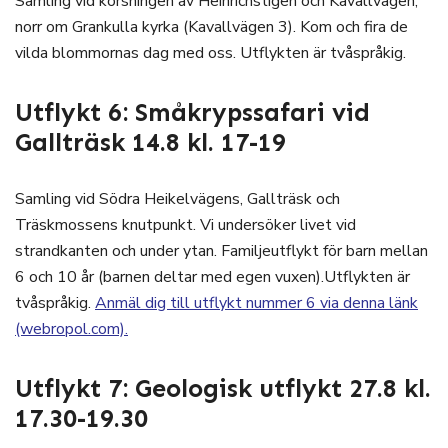
Samling vid korsningen av Heinrichstigen och Kavallvägen,
norr om Grankulla kyrka (Kavallvägen 3). Kom och fira de
vilda blommornas dag med oss. Utflykten är tvåspråkig.
Utflykt 6: Småkrypssafari vid
Gallträsk 14.8 kl. 17-19
Samling vid Södra Heikelvägens, Gallträsk och
Träskmossens knutpunkt. Vi undersöker livet vid
strandkanten och under ytan. Familjeutflykt för barn mellan
6 och 10 år (barnen deltar med egen vuxen).Utflykten är
tvåspråkig.
Anmäl dig till utflykt nummer 6 via denna länk
(webropol.com).
Utflykt 7: Geologisk utflykt 27.8 kl.
17.30-19.30