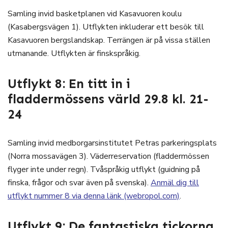
Samling invid basketplanen vid Kasavuoren koulu
(Kasabergsvägen 1). Utflykten inkluderar ett besök till
Kasavuoren bergslandskap. Terrängen är på vissa ställen
utmanande. Utflykten är finskspråkig.
Utflykt 8: En titt in i
fladdermössens värld 29.8 kl. 21-
24
Samling invid medborgarsinstitutet Petras parkeringsplats
(Norra mossavägen 3). Väderreservation (fladdermössen
flyger inte under regn). Tvåspråkig utflykt (guidning på
finska, frågor och svar även på svenska).
Anmäl dig till
utflykt nummer 8 via denna länk (webropol.com)
.
Utflykt 9: De fantastiska tickorna