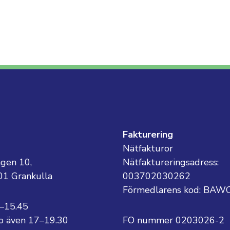
g
Fakturering
Nätfakturor
ägen 10,
Nätfaktureringsadress:
01 Grankulla
003702030262
Förmedlarens kod: BAW
8–15.45
 to även 17–19.30
FO nummer 0203026-2