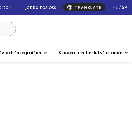
FI
SV
artor
Jobba hos oss
Sök
...
iv och integration
Staden och beslutsfattande