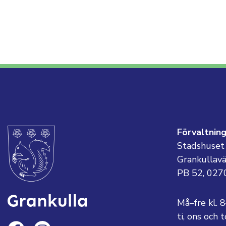
Förvaltnin
Stadshuset
Grankullav
PB 52, 027
Må–fre kl. 
ti, ons och