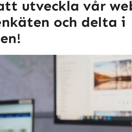
att utveckla vår we
enkäten och delta i
gen!