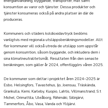
energianvändning, byggande, transporter, mat samt
konsumtion av varor och tjänster. Dessa produkter och
tjänster konsumeras också på andra platser än där de
produceras.
Kommuners och städers koldioxidavtryck bedöms
vanligtvis med regionala utsläppsberäkningsmodeller. Allt
fler kommuner vill också utreda de utsläpp som uppstår
genom konsumtion, såsom byggande, och inkludera dem i
sina klimatneutralitetsmål. Resultaten från den senaste
beräkningen, som gäller år 2024, offentliggörs våren 2025.
De kommuner som deltar i projektet åren 2024–2025 är
Esbo, Helsingfors, Tavastehus, Ijo, Joensuu, Träskända,
Grankulla, Kemi, Karleby, Kuopio, Lahtis, Villmanstrand, S:t
Michel, Orimattila, Uleåborg, Riihimäki, Siilinjärvi,
Tammerfors, Åbo, Vasa, Vanda och Ylöjärvi.