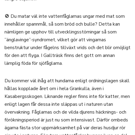
🚫 Du matar väl inte vattenfåglarnas ungar med mat som
innehåller spannmål, så som bröd och bulle? Detta kan
nämligen ge upphov till utvecklingsstörningar så som
”änglavinge”-syndromet, vilket gör att vingarnas
benstruktur under fågelns tillväxt vrids och det blir omöjligt
för den att flyga. I Gallträsk finns det gott om annan
lämplig föda för sjöfåglarna.
Du kommer väl ihåg att hundarna enligt ordningslagen skall
hållas kopplade året om i hela Grankulla, även i
Kasabergsskogen. Liknande regler finns inte för katter, men
enligt lagen får dessa inte släppas ut i naturen utan
övervakning. Fåglarnas och de vilda djurens häcknings- och
förökningsperiod är just nu som intensivast. Därför ombeds
ägarna fästa stor uppmärksamhet på var deras husdjur rör