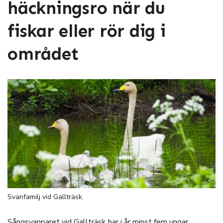
häckningsro när du
fiskar eller rör dig i
området
Svanfamilj vid Gallträsk.
Sångsvanparet vid Gallträsk har i år minst fem ungar.