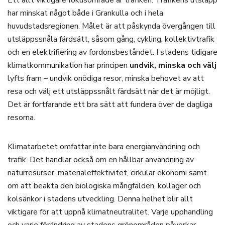
Ett allt viktigare fokusområde är trafiken. Trafikens utsläpp
har minskat något både i Grankulla och i hela
huvudstadsregionen. Målet är att påskynda övergången till
utsläppssnåla färdsätt, såsom gång, cykling, kollektivtrafik
och en elektrifiering av fordonsbeståndet. I stadens tidigare
klimatkommunikation har principen
undvik, minska och välj
lyfts fram – undvik onödiga resor, minska behovet av att
resa och välj ett utsläppssnålt färdsätt när det är möjligt.
Det är fortfarande ett bra sätt att fundera över de dagliga
resorna.
Klimatarbetet omfattar inte bara energianvändning och
trafik. Det handlar också om en hållbar användning av
naturresurser, materialeffektivitet, cirkulär ekonomi samt
om att beakta den biologiska mångfalden, kollager och
kolsänkor i stadens utveckling. Denna helhet blir allt
viktigare för att uppnå klimatneutralitet. Varje upphandling