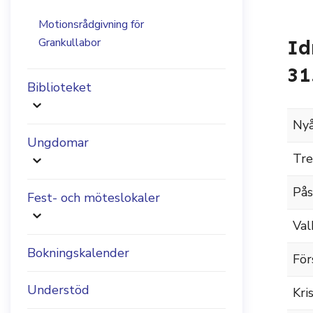
Motionsrådgivning för
Grankullabor
Id
31
Biblioteket
Nyå
Ungdomar
Tre
Pås
Fest- och möteslokaler
Val
Bokningskalender
För
Understöd
Kri