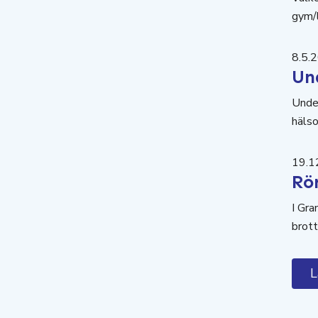
gym/l
8.5.
Und
Under
hälso
19.1
Rör
I Gra
brot
L