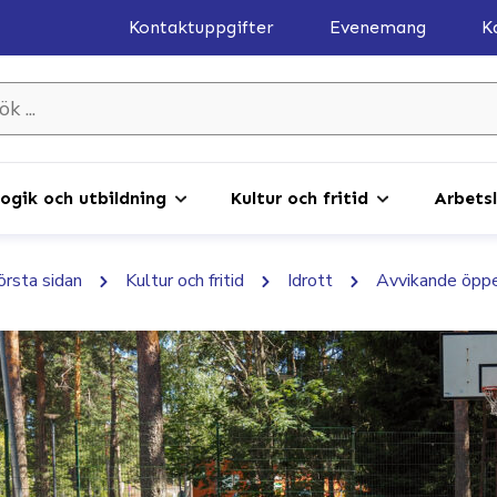
Kontaktuppgifter
Evenemang
K
gik och utbildning
Kultur och fritid
Arbetsl
första sidan
Kultur och fritid
Idrott
Avvikande öppe