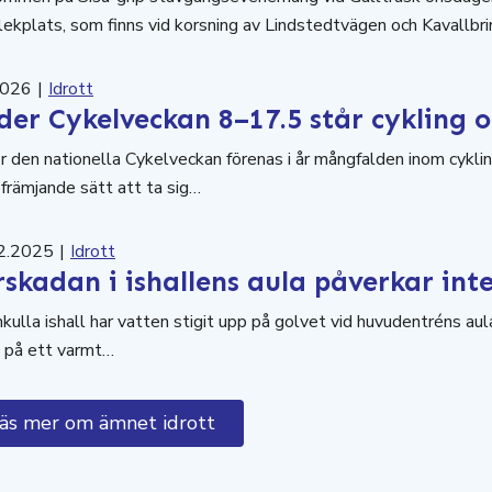
ekplats, som finns vid korsning av Lindstedtvägen och Kavallbri
2026
|
Idrott
er Cykelveckan 8–17.5 står cykling o
 den nationella Cykelveckan förenas i år mångfalden inom cykling
främjande sätt att ta sig…
2.2025
|
Idrott
skadan i ishallens aula påverkar inte
nkulla ishall har vatten stigit upp på golvet vid huvudentréns a
t på ett varmt…
äs mer om ämnet idrott