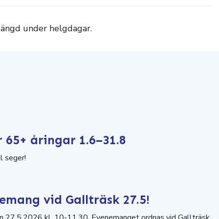
stängd under helgdagar.
65+ åringar 1.6–31.8
l seger!
mang vid Gallträsk 27.5!
 27.5.2026 kl. 10-11.30. Evenemanget ordnas vid Gallträsk