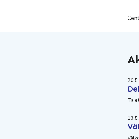
Cent
Ak
20.5
De
Ta et
13.5
Vä
Välk