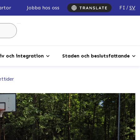
FI
SV
artor
Jobba hos oss
Sök
...
iv och integration
Staden och beslutsfattande
ttider