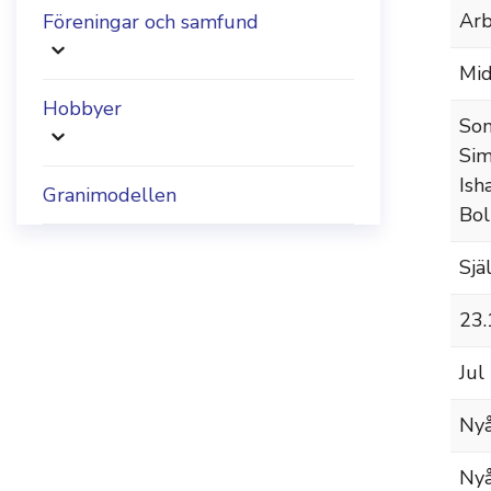
Arb
Föreningar och samfund
Mid
Hobbyer
Som
Sim
Ish
Granimodellen
Bol
Sjä
23.
Jul
Nyå
Nyå