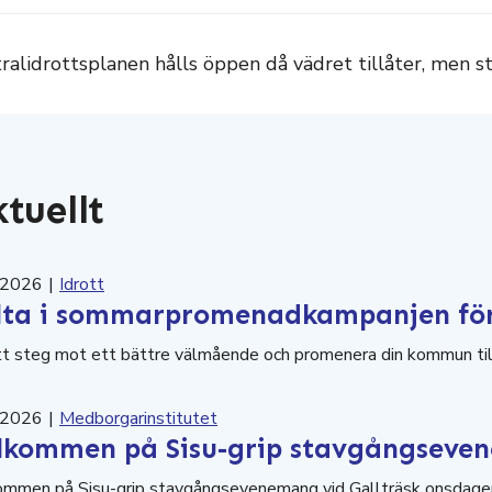
ralidrottsplanen hålls öppen då vädret tillåter, men 
tuellt
.2026
|
Idrott
lta i sommarpromenadkampanjen för 
t steg mot ett bättre välmående och promenera din kommun til
.2026
|
Medborgarinstitutet
lkommen på Sisu-grip stavgångsevene
ommen på Sisu-grip stavgångsevenemang vid Gallträsk onsdagen