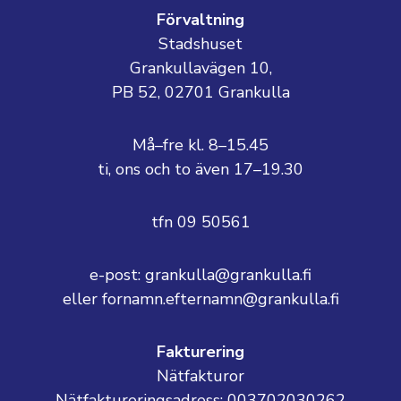
Förvaltning
Stadshuset
Grankullavägen 10,
PB 52, 02701 Grankulla
Må–fre kl. 8–15.45
ti, ons och to även 17–19.30
tfn 09 50561
e-post: grankulla@grankulla.fi
eller fornamn.efternamn@grankulla.fi
Fakturering
Nätfakturor
Nätfaktureringsadress: 003702030262