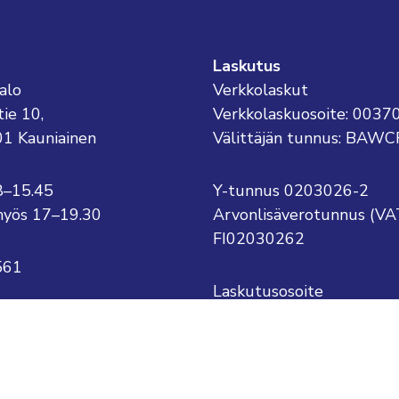
Laskutus
alo
Verkkolaskut
tie 10,
Verkkolaskuosoite: 003
01 Kauniainen
Välittäjän tunnus: BAWC
8–15.45
Y-tunnus 0203026-2
o myös 17–19.30
Arvonlisäverotunnus (VA
FI02030262
561
Laskutusosoite
Kauniaisten kaupunki
kauniainen@kauniainen.fi
PL 1
.sukunimi@kauniainen.fi
02701 Kauniainen