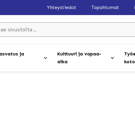
Yhteystiedot
Tapahtumat
olta ...
asvatus ja
Kulttuuri ja vapaa-
Työe
aika
koto