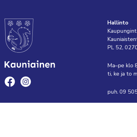
Hallinto
Kaupungint
Kauniaisten
PL 52, 027
Ma–pe klo 
ti, ke ja t
puh. 09 50
sähköposti:
tai etunimi