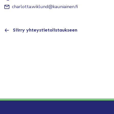
charlotta.wiklund@kauniainen.fi
Siirry yhteystietolistaukseen