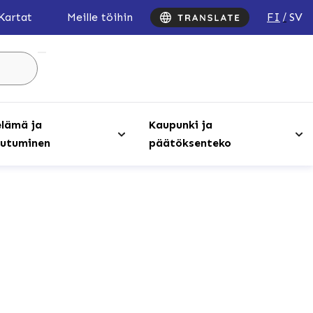
FI
SV
Kartat
Meille töihin
Hae
sivustolta
...
lämä ja
Kaupunki ja
utuminen
päätöksenteko