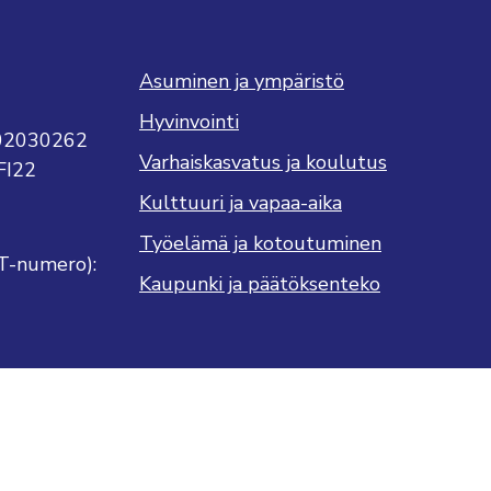
Asuminen ja ympäristö
Hyvinvointi
702030262
Varhaiskasvatus ja koulutus
FI22
Kulttuuri ja vapaa-aika
Työelämä ja kotoutuminen
T-numero):
Kaupunki ja päätöksenteko