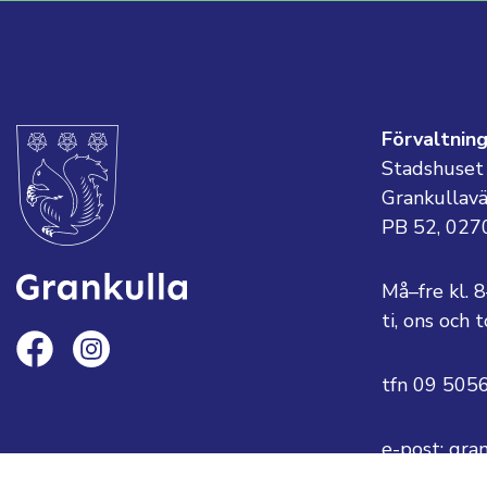
Förvaltnin
Stadshuset
Grankullav
PB 52, 027
Må–fre kl. 
ti, ons och
tfn 09 505
e-post: gra
eller