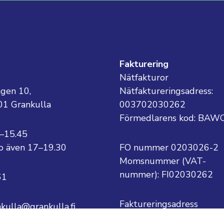
g
Fakturering
Nätfakturor
ägen 10,
Nätfaktureringsadress:
01 Grankulla
003702030262
Förmedlarens kod: BAW
8–15.45
 to även 17–19.30
FO nummer 0203026-2
Momsnummer (VAT-
nummer):
FI02030262
61
Faktureringsadress
nkulla@grankulla.fi
Grankulla stad