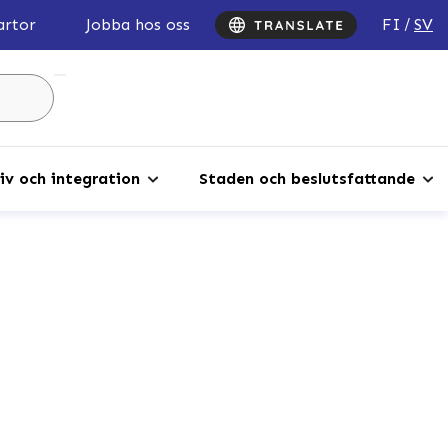
FI
SV
artor
Jobba hos oss
Sök
...
iv och integration
Staden och beslutsfattande