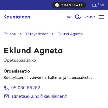
FI
SV
Haku
Valikko
Etusivu
Yhteystiedot
Eklund Agneta
Eklund Agneta
Opetuspäällikkö
Organisaatio
Sivistyksen ja hyvinvoinnin hallinto- ja talouspalvelut
05 030 86262
agneta.eklund@kauniainen.fi