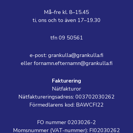
Må–fre kl. 8–15.45
ti, ons och to även 17–19.30
tfn 09 50561
e-post: grankulla@grankulla.fi
eller fornamn.efternamn@grankulla.fi
Fakturering
Nätfakturor
Nätfaktureringsadress: 003702030262
Förmedlarens kod: BAWCFI22
FO nummer 0203026-2
Momsnummer (VAT-nummer):
FI02030262