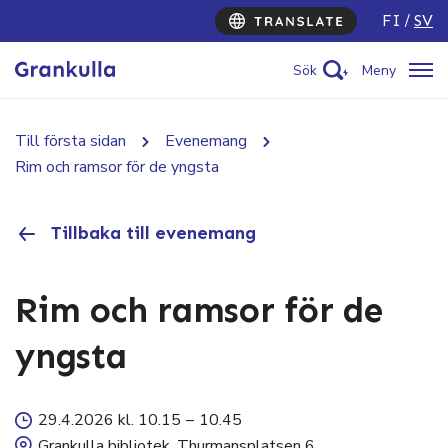
FI
SV
Sök
Meny
Till första sidan
Evenemang
Rim och ramsor för de yngsta
Tillbaka till evenemang
Rim och ramsor för de
yngsta
29.4.2026 kl. 10.15
–
10.45
Grankulla bibliotek, Thurmansplatsen 6