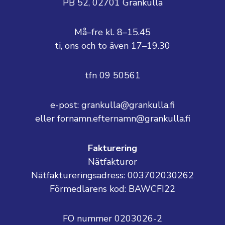
PB 52, 02701 Grankulla
Må–fre kl. 8–15.45
ti, ons och to även 17–19.30
tfn 09 50561
e-post: grankulla@grankulla.fi
eller fornamn.efternamn@grankulla.fi
Fakturering
Nätfakturor
Nätfaktureringsadress: 003702030262
Förmedlarens kod: BAWCFI22
FO nummer 0203026-2