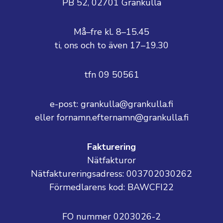
PB 52, 02701 Grankulla
Må–fre kl. 8–15.45
ti, ons och to även 17–19.30
tfn 09 50561
e-post: grankulla@grankulla.fi
eller fornamn.efternamn@grankulla.fi
Fakturering
Nätfakturor
Nätfaktureringsadress: 003702030262
Förmedlarens kod: BAWCFI22
FO nummer 0203026-2