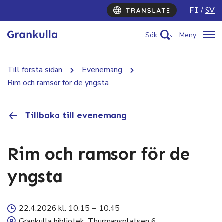
FI
SV
Sök
Meny
Till första sidan
Evenemang
Rim och ramsor för de yngsta
Tillbaka till evenemang
Rim och ramsor för de
yngsta
22.4.2026 kl. 10.15
–
10.45
Grankulla bibliotek, Thurmansplatsen 6