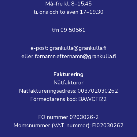
Må–fre kl. 8–15.45
ti, ons och to även 17–19.30
tfn 09 50561
e-post: grankulla@grankulla.fi
eller fornamn.efternamn@grankulla.fi
Fakturering
Nätfakturor
Nätfaktureringsadress: 003702030262
Förmedlarens kod: BAWCFI22
FO nummer 0203026-2
Momsnummer (VAT-nummer):
FI02030262