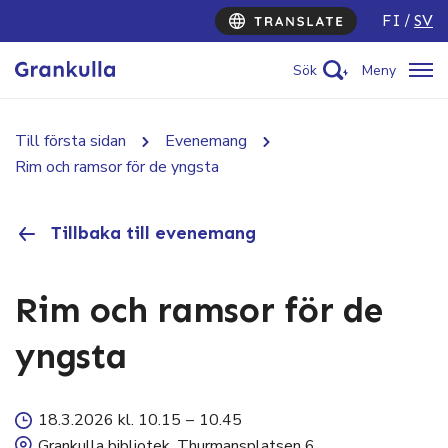
FI
SV
Sök
Meny
Till första sidan
Evenemang
Rim och ramsor för de yngsta
Tillbaka till evenemang
Rim och ramsor för de
yngsta
18.3.2026 kl. 10.15
–
10.45
Grankulla bibliotek, Thurmansplatsen 6