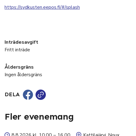
https://sydkusten.eepos.fi/#/splash
Inträdesavgift
Fritt inträde
Åldersgräns
Ingen åldersgräns
DELA
Fler evenemang
8.8.2026 kl. 10.00
–
16.00
Kattilajärvi, Noux