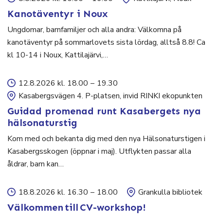
Kanotäventyr i Noux
Ungdomar, barnfamiljer och alla andra: Välkomna på
kanotäventyr på sommarlovets sista lördag, alltså 8.8! Ca
kl 10-14 i Noux, Kattilajärvi,…
12.8.2026 kl. 18.00
–
19.30
Kasabergsvägen 4. P-platsen, invid RINKI ekopunkten
Guidad promenad runt Kasabergets nya
hälsonaturstig
Kom med och bekanta dig med den nya Hälsonaturstigen i
Kasabergsskogen (öppnar i maj). Utflykten passar alla
åldrar, barn kan…
18.8.2026 kl. 16.30
–
18.00
Grankulla bibliotek
Välkommen till CV-workshop!