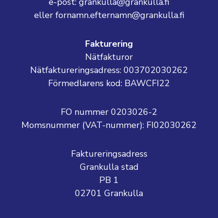
e-post: grankulla@grankulla.fi
eller fornamn.efternamn@grankulla.fi
Fakturering
Nätfakturor
Nätfaktureringsadress: 003702030262
Förmedlarens kod: BAWCFI22
FO nummer 0203026-2
Momsnummer (VAT-nummer):
FI02030262
Faktureringsadress
Grankulla stad
PB 1
02701 Grankulla