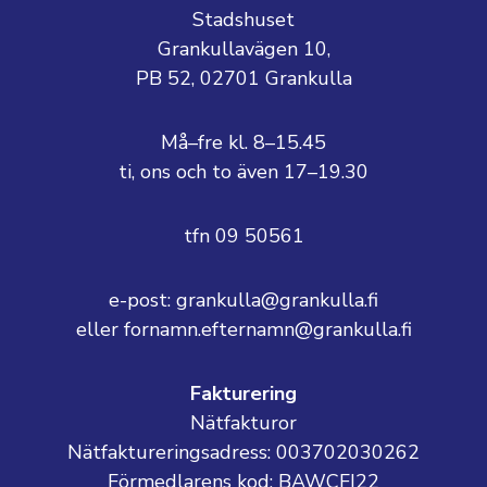
Stadshuset
Grankullavägen 10,
PB 52, 02701 Grankulla
Må–fre kl. 8–15.45
ti, ons och to även 17–19.30
tfn 09 50561
e-post: grankulla@grankulla.fi
eller fornamn.efternamn@grankulla.fi
Fakturering
Nätfakturor
Nätfaktureringsadress: 003702030262
Förmedlarens kod: BAWCFI22