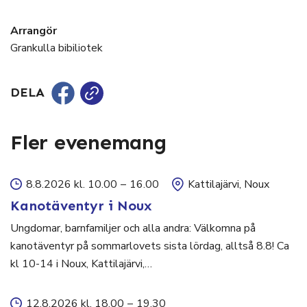
Arrangör
Grankulla bibiliotek
DELA
Fler evenemang
8.8.2026 kl. 10.00
–
16.00
Kattilajärvi, Noux
Kanotäventyr i Noux
Ungdomar, barnfamiljer och alla andra: Välkomna på
kanotäventyr på sommarlovets sista lördag, alltså 8.8! Ca
kl 10-14 i Noux, Kattilajärvi,…
12.8.2026 kl. 18.00
–
19.30