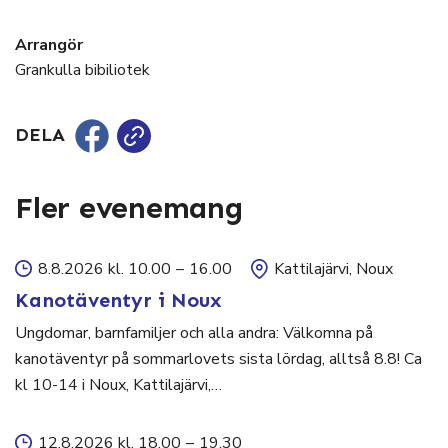
Arrangör
Grankulla bibiliotek
DELA
Fler evenemang
8.8.2026 kl. 10.00
–
16.00
Kattilajärvi, Noux
Kanotäventyr i Noux
Ungdomar, barnfamiljer och alla andra: Välkomna på
kanotäventyr på sommarlovets sista lördag, alltså 8.8! Ca
kl 10-14 i Noux, Kattilajärvi,…
12.8.2026 kl. 18.00
–
19.30