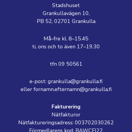
Stadshuset
Grankullavägen 10,
PB 52, 02701 Grankulla
Må–fre kl. 8–15.45
ti, ons och to även 17–19.30
tfn 09 50561
e-post: grankulla@grankulla.fi
eller fornamn.efternamn@grankulla.fi
Fakturering
Nätfakturor
Nätfaktureringsadress: 003702030262
Förmedlarens kod: BAWCFI22