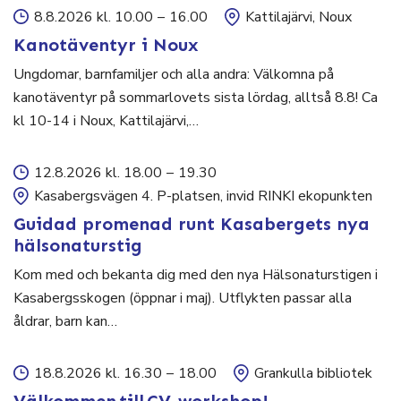
8.8.2026 kl. 10.00
–
16.00
Kattilajärvi, Noux
Kanotäventyr i Noux
Ungdomar, barnfamiljer och alla andra: Välkomna på
kanotäventyr på sommarlovets sista lördag, alltså 8.8! Ca
kl 10-14 i Noux, Kattilajärvi,…
12.8.2026 kl. 18.00
–
19.30
Kasabergsvägen 4. P-platsen, invid RINKI ekopunkten
Guidad promenad runt Kasabergets nya
hälsonaturstig
Kom med och bekanta dig med den nya Hälsonaturstigen i
Kasabergsskogen (öppnar i maj). Utflykten passar alla
åldrar, barn kan…
18.8.2026 kl. 16.30
–
18.00
Grankulla bibliotek
Välkommen till CV-workshop!