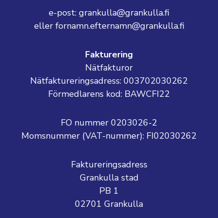
e-post: grankulla@grankulla.fi
eller fornamn.efternamn@grankulla.fi
Fakturering
Nätfakturor
Nätfaktureringsadress: 003702030262
Förmedlarens kod: BAWCFI22
FO nummer 0203026-2
Momsnummer (VAT-nummer):
FI02030262
Faktureringsadress
Grankulla stad
PB 1
02701 Grankulla