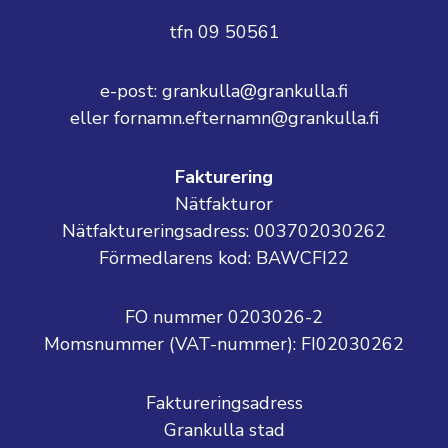
tfn 09 50561
e-post: grankulla@grankulla.fi
eller fornamn.efternamn@grankulla.fi
Fakturering
Nätfakturor
Nätfaktureringsadress: 003702030262
Förmedlarens kod: BAWCFI22
FO nummer 0203026-2
Momsnummer (VAT-nummer):
FI02030262
Faktureringsadress
Grankulla stad