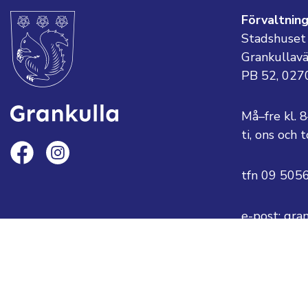
Förvaltnin
Stadshuset
Grankullav
PB 52, 027
Må–fre kl. 
ti, ons och
tfn 09 505
e-post: gra
eller
fornamn.ef