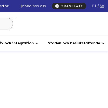
FI
SV
artor
Jobba hos oss
Sök
...
iv och integration
Staden och beslutsfattande