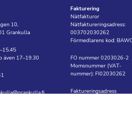
g
Fakturering
Nätfakturor
ägen 10,
Nätfaktureringsadress:
01 Grankulla
003702030262
Förmedlarens kod: BAW
8–15.45
 to även 17–19.30
FO nummer 0203026-2
Momsnummer (VAT-
nummer):
FI02030262
61
Faktureringsadress
nkulla@grankulla.fi
Grankulla stad
PB 1
ternamn@grankulla.fi
02701 Grankulla