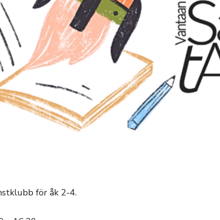
nstklubb för åk 2-4.