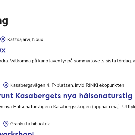
ng
Kattilajärvi, Noux
ux
ndra: Välkomna på kanotäventyr på sommarlovets sista lördag, al
Kasabergsvägen 4. P-platsen, invid RINKI ekopunkten
unt Kasabergets nya hälsonaturstig
nya Hälsonaturstigen i Kasabergsskogen (öppnar i maj). Utflykt
Grankulla bibliotek
workshop!