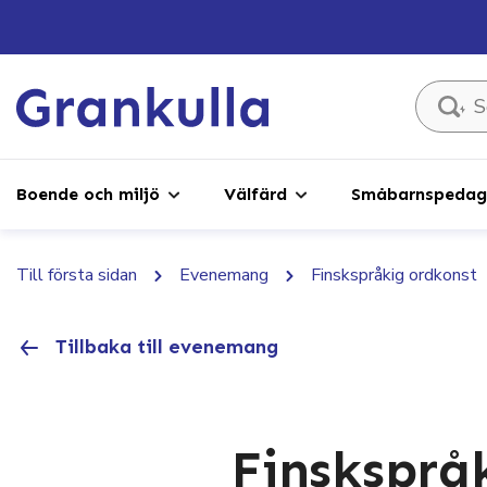
Sök ...
Boende och miljö
Välfärd
Småbarnspedago
Till första sidan
Evenemang
Finskspråkig ordkonst
Tillbaka till evenemang
Finsksprå