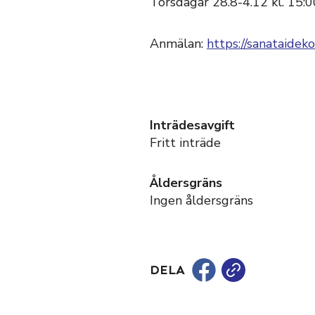
Torsdagar 28.8-4.12 kl. 15:0
Anmälan:
https://sanataidek
Inträdesavgift
Fritt inträde
Åldersgräns
Ingen åldersgräns
DELA