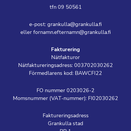
tfn 09 50561
e-post: grankulla@grankulla.fi
eller fornamn.efternamn@grankulla.fi
Fakturering
Nätfakturor
Nätfaktureringsadress: 003702030262
Förmedlarens kod: BAWCFI22
FO nummer 0203026-2
Momsnummer (VAT-nummer):
FI02030262
Faktureringsadress
Grankulla stad