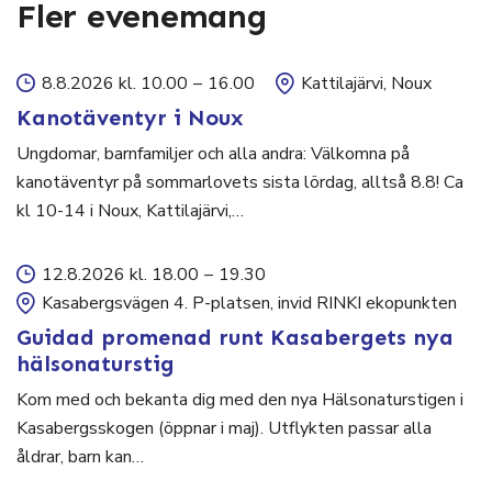
Fler evenemang
8.8.2026 kl. 10.00
–
16.00
Kattilajärvi, Noux
Kanotäventyr i Noux
Ungdomar, barnfamiljer och alla andra: Välkomna på
kanotäventyr på sommarlovets sista lördag, alltså 8.8! Ca
kl 10-14 i Noux, Kattilajärvi,…
12.8.2026 kl. 18.00
–
19.30
Kasabergsvägen 4. P-platsen, invid RINKI ekopunkten
Guidad promenad runt Kasabergets nya
hälsonaturstig
Kom med och bekanta dig med den nya Hälsonaturstigen i
Kasabergsskogen (öppnar i maj). Utflykten passar alla
åldrar, barn kan…