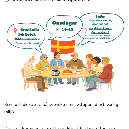
Kom och diskutera på svenska i en avslappnad och vänlig
miljö.
Du är välkommen oavsett om du just har börjat lära dig