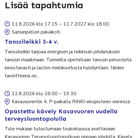
Lisää tapahtumia
11.8.2026 klo 17.15
–
11.7.2027 klo 18.00
Sansinpellon päiväkoti
Tanssileikki 3-4 v.
Tanssileikki tarjoaa energisen ja leikkisän johdatuksen
tanssin maailmaan. Tunneilla opetellaan tanssin perusteita
innostavasti ja lasten mielikuvitusta hyödyntäen. Niiden
tavoitteena on…
12.8.2026 klo 18.00
–
19.30
Kasavuorentie 4, P-paikalla RINKI-ekopisteen vieressä
Opastettu kävely Kasavuoren uudella
terveysluontopolulla
Tule mukaan tutustumaan toukokuussa avattavaan
Kasavuoren Terveysluontopolkuun oppaan johdolla. Kävely