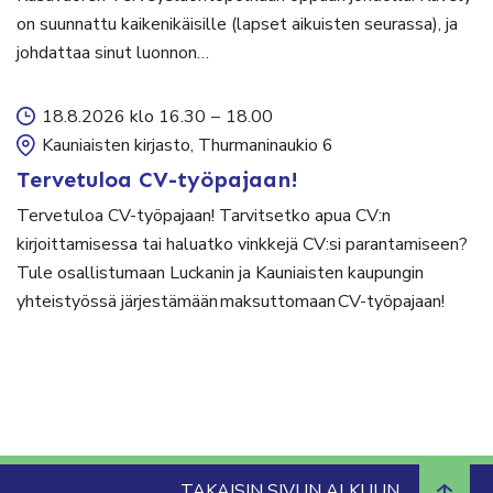
on suunnattu kaikenikäisille (lapset aikuisten seurassa), ja
johdattaa sinut luonnon…
18.8.2026 klo 16.30
–
18.00
Kauniaisten kirjasto, Thurmaninaukio 6
Tervetuloa CV-työpajaan!
Tervetuloa CV-työpajaan! Tarvitsetko apua CV:n
kirjoittamisessa tai haluatko vinkkejä CV:si parantamiseen?
Tule osallistumaan Luckanin ja Kauniaisten kaupungin
yhteistyössä järjestämään maksuttomaan CV-työpajaan!
TAKAISIN SIVUN ALKUUN