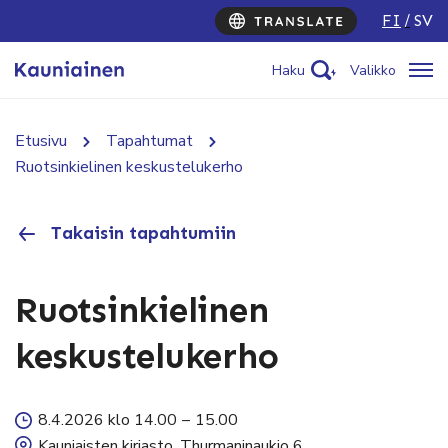
FI
SV
Haku
Valikko
Etusivu
Tapahtumat
Ruotsinkielinen keskustelukerho
Takaisin tapahtumiin
Ruotsinkielinen
keskustelukerho
8.4.2026 klo 14.00
–
15.00
Kauniaisten kirjasto, Thurmaninaukio 6