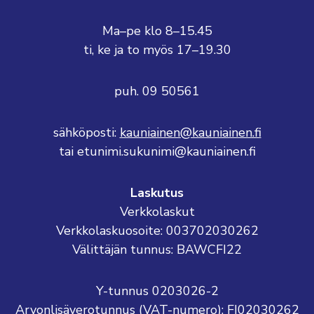
Ma–pe klo 8–15.45
ti, ke ja to myös 17–19.30
puh. 09 50561
sähköposti:
kauniainen@kauniainen.fi
tai etunimi.sukunimi@kauniainen.fi
Laskutus
Verkkolaskut
Verkkolaskuosoite: 003702030262
Välittäjän tunnus: BAWCFI22
Y-tunnus 0203026-2
Arvonlisäverotunnus (VAT-numero): FI02030262