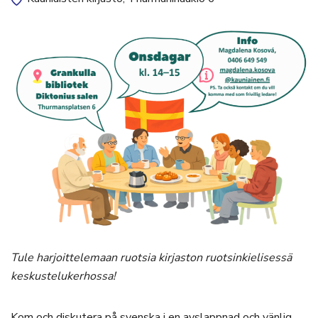
Tule harjoittelemaan ruotsia kirjaston ruotsinkielisessä
keskustelukerhossa!
Kom och diskutera på svenska i en avslappnad och vänlig