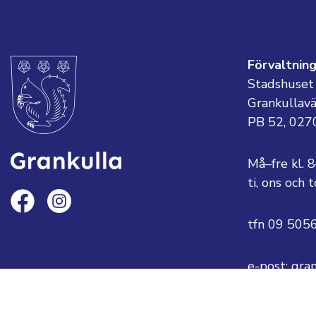
Förvaltnin
Stadshuset
Grankullav
PB 52, 027
Må–fre kl. 
ti, ons och
tfn 09 505
e-post: gra
eller
fornamn.ef