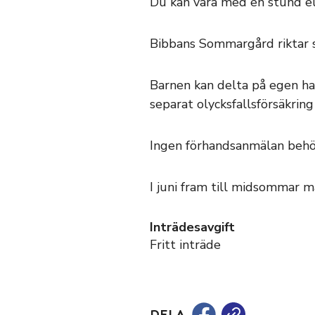
Du kan vara med en stund ell
Bibbans Sommargård riktar si
Barnen kan delta på egen han
separat olycksfallsförsäkring
Ingen förhandsanmälan behö
I juni fram till midsommar 
Inträdesavgift
Fritt inträde
DELA