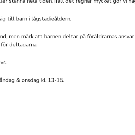
er stanna hela tiden. Ifall det regnar mycket gör vi n
g till barn i lågstadieåldern.
d, men märk att barnen deltar på föräldrarnas ansvar.
 för deltagarna.
vs.
måndag & onsdag kl. 13-15.