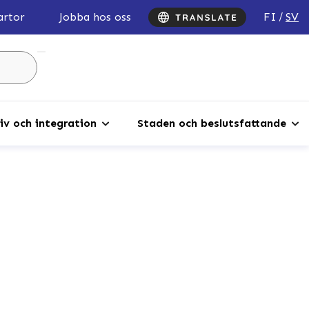
FI
SV
artor
Jobba hos oss
Sök
...
iv och integration
Staden och beslutsfattande