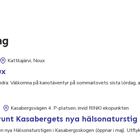
ng
Kattilajärvi, Noux
ux
ndra: Välkomna på kanotäventyr på sommarlovets sista lördag, al
Kasabergsvägen 4. P-platsen, invid RINKI ekopunkten
unt Kasabergets nya hälsonaturstig
nya Hälsonaturstigen i Kasabergsskogen (öppnar i maj). Utflykt