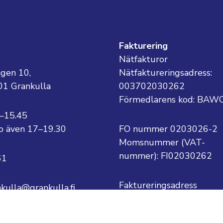
g
Fakturering
Nätfakturor
ägen 10,
Nätfaktureringsadress:
01 Grankulla
003702030262
Förmedlarens kod: BAW
8–15.45
 to även 17–19.30
FO nummer 0203026-2
Momsnummer (VAT-
nummer):
FI02030262
61
Faktureringsadress
nkulla@grankulla.fi
Grankulla stad
PB 1
ternamn@grankulla.fi