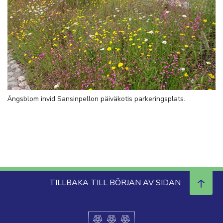
Ängsblom invid Sansinpellon päiväkotis parkeringsplats.
TILLBAKA TILL BÖRJAN AV SIDAN