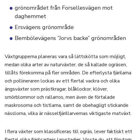
grönområdet från Forsellesvägen mot
daghemmet
Ersvägens grönområde
Bembölevägens ”Jorvs backe” grönområden
Växtgrupperna planeras vara så lättskötta som möjligt,
medan olika arter av naturväxter, de så kallade ogräsen,
tillåts förekomma på fler områden. De efterlysta fjärilarna
och pollineraren lockas av ett flertal vackra och olika
ängsväxter som prästkragar, blåklockor, klöver,
smörblommor och rallarros, men även de förtalade
maskrosorna och tistlarna, samt de obehagligt stickande
nässlorna, vilka är nässelfjärillarvernas viktigaste matväxt.
I flera växter som klassificeras till ogräs, lever faktiskt ett
flertal olika fjärilsarters larvstadier. Visste du, att förutom