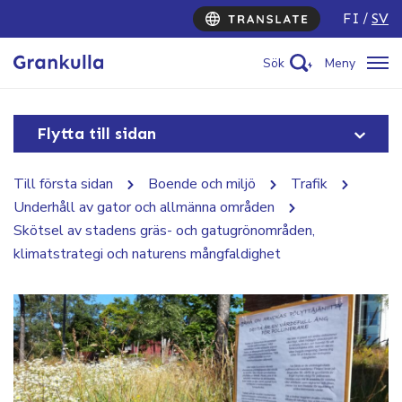
FI
SV
Sök
Meny
Flytta till sidan
Till första sidan
Boende och miljö
Trafik
Underhåll av gator och allmänna områden
Skötsel av stadens gräs- och gatugrönområden,
klimatstrategi och naturens mångfaldighet