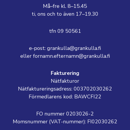
Må–fre kl. 8–15.45
ti, ons och to även 17–19.30
tfn 09 50561
e-post: grankulla@grankulla.fi
eller fornamn.efternamn@grankulla.fi
Fakturering
Nätfakturor
Nätfaktureringsadress: 003702030262
Förmedlarens kod: BAWCFI22
FO nummer 0203026-2
Momsnummer (VAT-nummer):
FI02030262