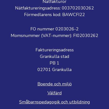
Nätfakturor
Nätfaktureringsadress: 003702030262
Förmedlarens kod: BAWCFI22
FO nummer 0203026-2
Momsnummer (VAT-nummer):
FI02030262
Faktureringsadress
Grankulla stad
PB 1
02701 Grankulla
Boende och miljö
Välfärd
Småbarnspedagogik och utbildning