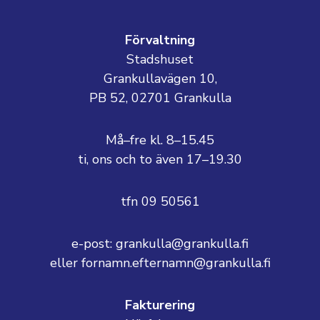
Förvaltning
Stadshuset
Grankullavägen 10,
PB 52, 02701 Grankulla
Må–fre kl. 8–15.45
ti, ons och to även 17–19.30
tfn 09 50561
e-post: grankulla@grankulla.fi
eller fornamn.efternamn@grankulla.fi
Fakturering