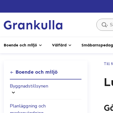
Sök ...
Boende och miljö
Välfärd
Småbarnspedago
Till 
Boende och miljö
L
Byggnadstillsynen
Gå
Planläggning och