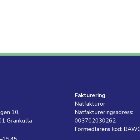
g
Fakturering
Nätfakturor
ägen 10,
Nätfaktureringsadress:
01 Grankulla
003702030262
Förmedlarens kod: BAW
8–15.45