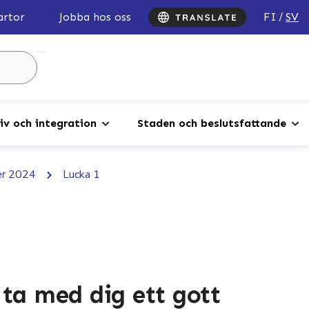
FI
SV
artor
Jobba hos oss
Sök
...
iv och integration
Staden och beslutsfattande
der 2024
Lucka 1
 ta med dig ett gott