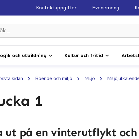
Kontaktuppgifter
Evenemang
K
gik och utbildning
Kultur och fritid
Arbetsl
första sidan
Boende och miljö
Miljö
Miljöjulkalen
ucka 1
 ut på en vinterutflykt och