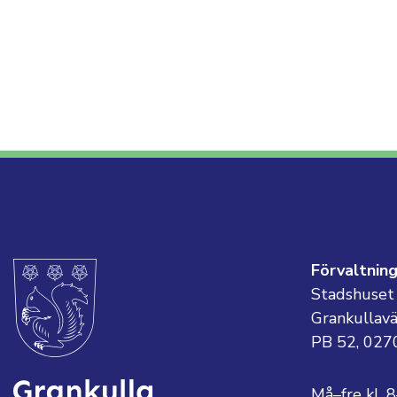
Förvaltnin
Stadshuset
Grankullav
PB 52, 027
Må–fre kl. 