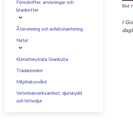
Föreskrifter, anvisningar och
Bild:
blanketter
I Gr
Återvinning och avfallshantering
dagl
Natur
Klimatneutrala Grankulla
Trädärenden
Miljöhälsovård
Veterinärverksamhet, djurskydd
och hittedjur