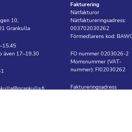
g
Fakturering
Nätfakturor
ägen 10,
Nätfaktureringsadress:
01 Grankulla
003702030262
Förmedlarens kod: BAW
8–15.45
 to även 17–19.30
FO nummer 0203026-2
Momsnummer (VAT-
nummer):
FI02030262
61
Faktureringsadress
nkulla@grankulla.fi
Grankulla stad
PB 1
ternamn@grankulla.fi
02701 Grankulla