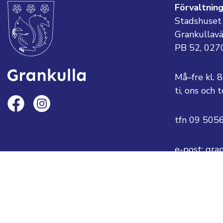
Förvaltnin
Stadshuset
Grankullav
PB 52, 027
Må–fre kl. 
ti, ons och
tfn 09 505
e-post: gra
eller
fornamn.ef