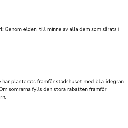
erk Genom elden, till minne av alla dem som sårats i
har planterats framför stadshuset med bl.a. idegran
 Om somrarna fylls den stora rabatten framför
rn.