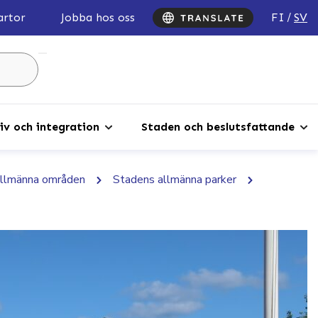
FI
SV
artor
Jobba hos oss
Sök
...
iv och integration
Staden och beslutsfattande
allmänna områden
Stadens allmänna parker