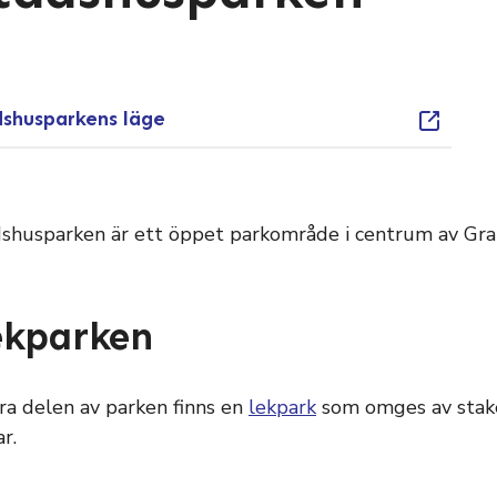
dshusparkens läge
shusparken är ett öppet parkområde i centrum av Gra
ekparken
tra delen av parken finns en
lekpark
som omges av staket
ar.