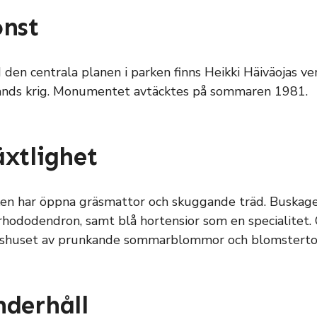
nst
d den centrala planen i parken finns Heikki Häiväojas v
ands krig. Monumentet avtäcktes på sommaren 1981.
xtlighet
en har öppna gräsmattor och skuggande träd. Buskage 
rhododendron, samt blå hortensior som en specialitet.
shuset av prunkande sommarblommor och blomsterto
derhåll