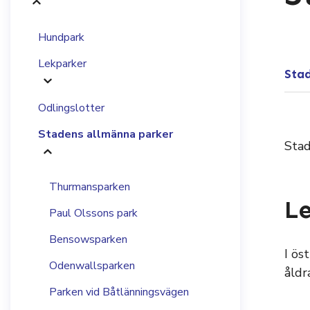
Hundpark
Lekparker
Sta
Odlingslotter
Stadens allmänna parker
Stad
Thurmansparken
L
Paul Olssons park
Bensowsparken
I ös
Odenwallsparken
åldr
Parken vid Båtlänningsvägen