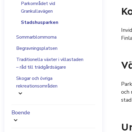
Parkområdet vid
Ko
Grankullavägen
Stadshusparken
Invi
Sommarblommorna
Finl
Begravningsplatsen
Traditionella växter i villastaden
Vä
– råd till trädgårdsägare
Skogar och övriga
Park
rekreationsområden
och 
stad
Boende
Un