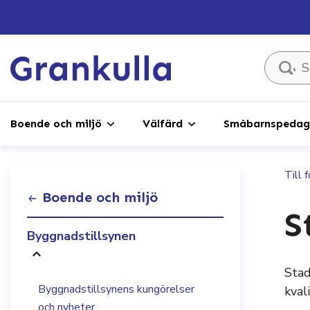
Sök ...
Boende och miljö
Välfärd
Småbarnspedago
Till 
Boende och miljö
S
Byggnadstillsynen
Stad
Byggnadstillsynens kungörelser
kval
och nyheter