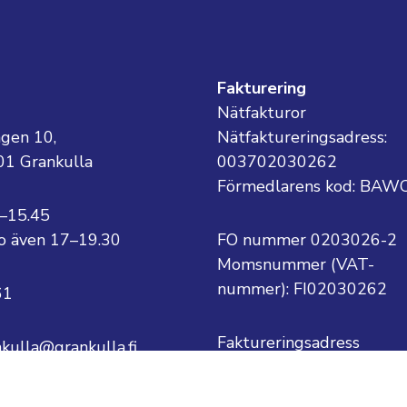
g
Fakturering
Nätfakturor
ägen 10,
Nätfaktureringsadress:
01 Grankulla
003702030262
Förmedlarens kod: BAW
8–15.45
 to även 17–19.30
FO nummer 0203026-2
Momsnummer (VAT-
nummer):
FI02030262
61
Faktureringsadress
nkulla@grankulla.fi
Grankulla stad
PB 1
ternamn@grankulla.fi