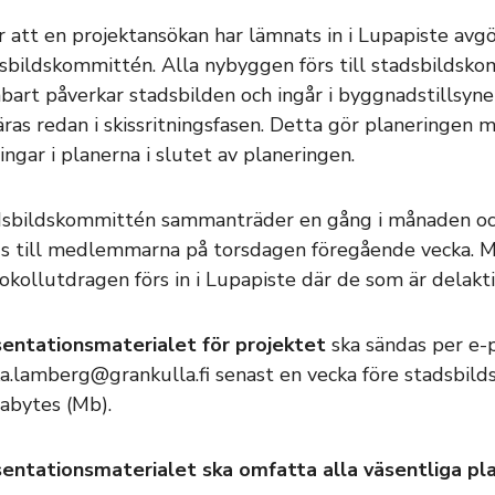
r att en projektansökan har lämnats in i Lupapiste avgö
sbildskommittén. Alla nybyggen förs till stadsbildsko
bart påverkar stadsbilden och ingår i byggnadstills
ras redan i skissritningsfasen. Detta gör planeringen 
ingar i planerna i slutet av planeringen.
sbildskommittén sammanträder en gång i månaden och
s till medlemmarna på torsdagen föregående vecka. M
okollutdragen förs in i Lupapiste där de som är delakti
entationsmaterialet för projektet
ska sändas per e-p
ka.lamberg@grankulla.fi senast en vecka före stadsbil
bytes (Mb).
entationsmaterialet ska omfatta alla väsentliga pl