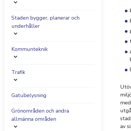
Staden bygger, planerar och
underhåller
Kommunteknik
Trafik
Utöv
milj
Gatubelysning
med 
utgå
Grönområden och andra
stad
allmänna områden
av s