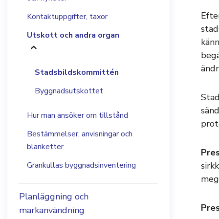
Efte
Kontaktuppgifter, taxor
stad
Utskott och andra organ
känn
begä
ändr
Stadsbildskommittén
Byggnadsutskottet
Stad
sänd
Hur man ansöker om tillstånd
prot
Bestämmelser, anvisningar och
blanketter
Pres
Grankullas byggnadsinventering
sirk
mega
Planläggning och
Pres
markanvändning