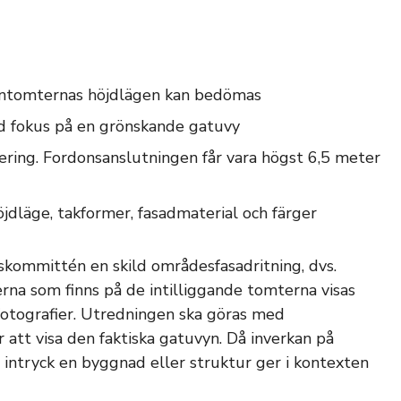
ranntomternas höjdlägen kan bedömas
ld fokus på en grönskande gatuvy
ring. Fordonsanslutningen får vara högst 6,5 meter
dläge, takformer, fasadmaterial och färger
kommittén en skild områdesfasadritning, dvs.
na som finns på de intilliggande tomterna visas
otografier. Utredningen ska göras med
 att visa den faktiska gatuvyn. Då inverkan på
intryck en byggnad eller struktur ger i kontexten