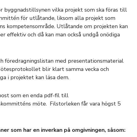
r byggnadstillsynen vilka projekt som ska föras till
mmittén för utlåtande, liksom alla projekt som
ynens kompetensområde. Utlåtande om projekten kan
mer effektiv och då kan man också undgå onödiga
 föredragningslistan med presentationsmaterial
ötesprotokollet blir klart samma vecka och
ga i projektet kan läsa dem.
ost som en enda pdf-fil till
dskommitténs möte. Filstorleken får vara högst 5
aner som har en inverkan på omgivningen, såsom: