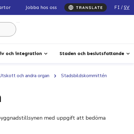
FI
SV
artor
Jobba hos oss
Sök
...
iv och integration
Staden och beslutsfattande
Utskott och andra organ
Stadsbildskommittén
n
byggnadstillsynen med uppgift att bedöma