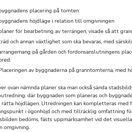
byggnadens placering på tomten
byggnadens höjdläge i relation till omgivningen
planer för bearbetning av terrängen, visade så att g
träd och annan växtlighet som ska bevaras, med särski
arrangemang på gården och fordonsanslutningens place
bred.
Placeringen av byggnaderna på granntomterna, med höj
er ovan nämnda planer ska man också sända stadsbilds
öutredning, där byggnaden som planeras och byggnader
rätta höjdlägen. Utredningen kan kompletteras med f
ngspunkt i ögonhöjd och med tillräcklig omfattning för
sbilden bedöms, fästs uppmärksamhet vid det visuella 
in omgivning.