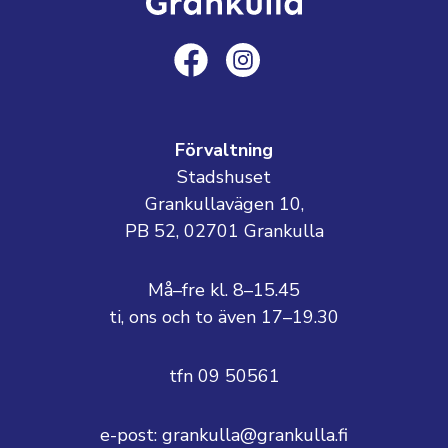
Förvaltning
Stadshuset
Grankullavägen 10,
PB 52, 02701 Grankulla
Må–fre kl. 8–15.45
ti, ons och to även 17–19.30
tfn 09 50561
e-post: grankulla@grankulla.fi