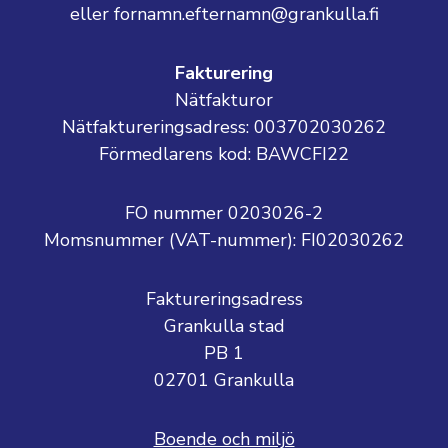
eller fornamn.efternamn@grankulla.fi
Fakturering
Nätfakturor
Nätfaktureringsadress: 003702030262
Förmedlarens kod: BAWCFI22
FO nummer 0203026-2
Momsnummer (VAT-nummer):
FI02030262
Faktureringsadress
Grankulla stad
PB 1
02701 Grankulla
Boende och miljö