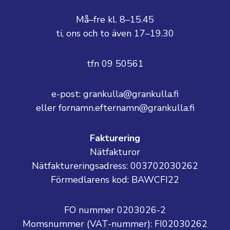
Må–fre kl. 8–15.45
ti, ons och to även 17–19.30
tfn 09 50561
e-post: grankulla@grankulla.fi
eller fornamn.efternamn@grankulla.fi
Fakturering
Nätfakturor
Nätfaktureringsadress: 003702030262
Förmedlarens kod: BAWCFI22
FO nummer 0203026-2
Momsnummer (VAT-nummer):
FI02030262