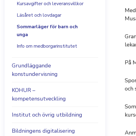
Kursavgifter och leveransvillkor
Medb
Läsåret och lovdagar
Musa
Sommarläger för barn och
unga
Gran
leka
Info om medborgarinstitutet
På M
Grundläggande
konstundervisning
Spor
och 
KOHUR –
kompetensutveckling
Somm
Institut och övrig utbildning
kurs
Bildningens digitalisering
Anmä