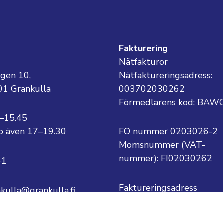
g
Fakturering
Nätfakturor
ägen 10,
Nätfaktureringsadress:
01 Grankulla
003702030262
Förmedlarens kod: BAW
8–15.45
 to även 17–19.30
FO nummer 0203026-2
Momsnummer (VAT-
nummer):
FI02030262
61
Faktureringsadress
nkulla@grankulla.fi
Grankulla stad
PB 1
ternamn@grankulla.fi