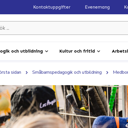
Kontaktuppgifter
Evenemang
K
gik och utbildning
Kultur och fritid
Arbetsl
första sidan
Småbarnspedagogik och utbildning
Medbor