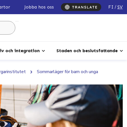
FI
SV
artor
Jobba hos oss
Sök
...
iv och integration
Staden och beslutsfattande
garinstitutet
Sommarläger för barn och unga