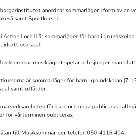
orgarinstitutet anordnar sommarläger i form av en veck
kesä samt Sportkurser.
i Action I och II är sommarläger för barn i grundskolan
r, idrott och spel.
usiksommar musiklägret spelar och sjunger man glatt 
tkurserna är sommarläger för barn i grundskolan (7-13 
spel samt utfärder.
arverksamheten för barn och unga publiceras i allm
er för vårterminen publiceras.
lan till Musiksommar per telefon 050-4116 404.