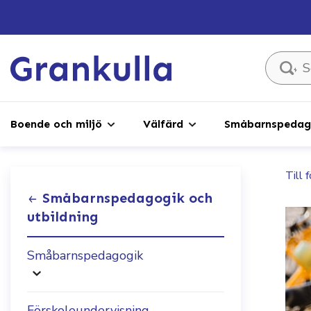
Sök ...
Boende och miljö
Välfärd
Småbarnspedago
Till 
Småbarnspedagogik och
utbildning
Småbarnspedagogik
Förskoleundervisning