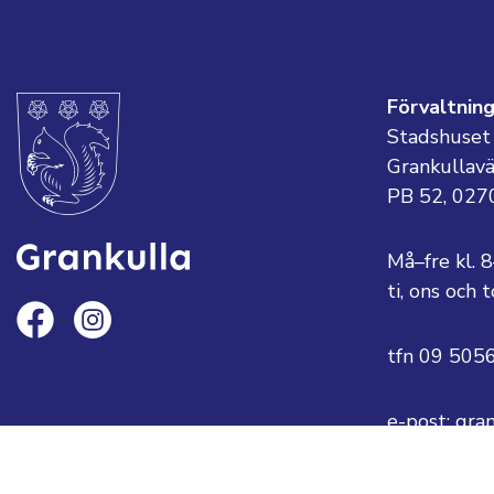
Förvaltnin
Stadshuset
Grankullav
PB 52, 027
Må–fre kl. 
ti, ons och
tfn 09 505
e-post: gra
eller
fornamn.ef