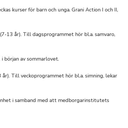
as kurser för barn och unga. Grani Action I och II,
 (7-13 år). Till dagsprogrammet hör bl.a. samvaro,
i början av sommarlovet.
år). Till veckoprogrammet hör bl.a. simning, lekar
änhet i samband med att medborgarinstitutets