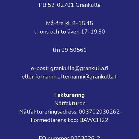
PB 52, 02701 Grankulla
Må–fre kl. 8–15.45
ti, ons och to även 17–19.30
tfn 09 50561
e-post: grankulla@grankulla.fi
eller fornamn.efternamn@grankulla.fi
Fakturering
Nätfakturor
Nätfaktureringsadress: 003702030262
Förmedlarens kod: BAWCFI22
FO nummer 0203026-2