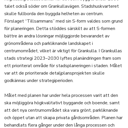
talet också söder om Grankullavägen. Stadshuskvarteret
skulle fullborda den byggda helheten av centrum.
Förslaget “Tillsammans” med sin S-form valdes som grund
för planeringen. Detta stöddes särskilt av att S-formen
bättre än andra lösningar möjliggjorde bevarandet av
grönområdena och parkliknande landskapet i
centrumområdet, vilket är viktigt för Grankulla. I Grankullas
stads strategi 2023–2030 lyftes planändringen fram som
ett prioriterat område för stadsplaneringen i staden. Målet
var att de prioriterade detaljplansprojekten skulle
godkännas under strategiperioden.
Målet med planen har under hela processen varit att den
ska möjliggöra högkvalitativt byggande och boende, samt
att det nya centrumområdet ska vara grönt, parkliknande
och öppet utan att skapa privata gårdsområden. Planen har
behandlats flera gånger under den långa processen och