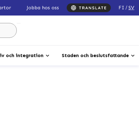
FI
SV
artor
Jobba hos oss
Sök
...
iv och integration
Staden och beslutsfattande