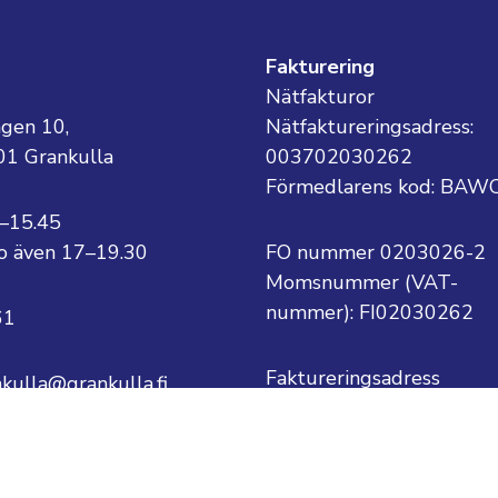
g
Fakturering
Nätfakturor
ägen 10,
Nätfaktureringsadress:
01 Grankulla
003702030262
Förmedlarens kod: BAW
8–15.45
 to även 17–19.30
FO nummer 0203026-2
Momsnummer (VAT-
nummer):
FI02030262
61
Faktureringsadress
nkulla@grankulla.fi
Grankulla stad
PB 1
ternamn@grankulla.fi
02701 Grankulla