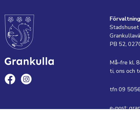
Förvaltnin
Stadshuset
Grankullav
PB 52, 027
Må–fre kl. 
ti, ons och
tfn 09 505
e-post: gra
eller
fornamn.ef