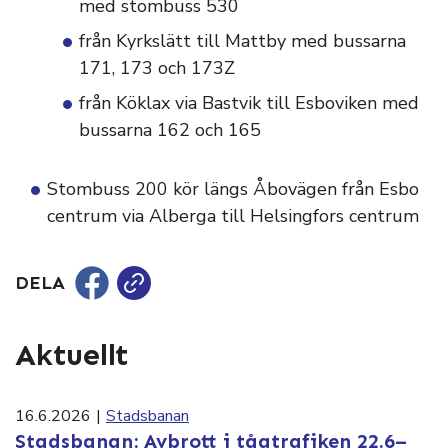
med stombuss 530
från Kyrkslätt till Mattby med bussarna
171, 173 och 173Z
från Köklax via Bastvik till Esboviken med
bussarna 162 och 165
Stombuss 200 kör längs Åbovägen från Esbo
centrum via Alberga till Helsingfors centrum
DELA
Aktuellt
16.6.2026
|
Stadsbanan
Stadsbanan: Avbrott i tågtrafiken 22.6–