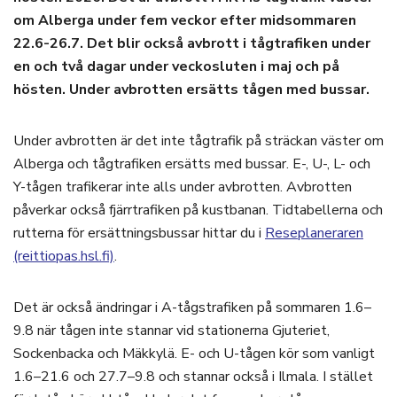
om Alberga under fem veckor efter midsommaren
22.6-26.7. Det blir också avbrott i tågtrafiken under
en och två dagar under veckosluten i maj och på
hösten. Under avbrotten ersätts tågen med bussar.
Under avbrotten är det inte tågtrafik på sträckan väster om
Alberga och tågtrafiken ersätts med bussar. E-, U-, L- och
Y-tågen trafikerar inte alls under avbrotten. Avbrotten
påverkar också fjärrtrafiken på kustbanan. Tidtabellerna och
rutterna för ersättningsbussar hittar du i
Reseplaneraren
(reittiopas.hsl.fi)
.
Det är också ändringar i A-tågstrafiken på sommaren 1.6–
9.8 när tågen inte stannar vid stationerna Gjuteriet,
Sockenbacka och Mäkkylä. E- och U-tågen kör som vanligt
1.6–21.6 och 27.7–9.8 och stannar också i Ilmala. I stället