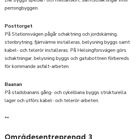
Där byggs special- och mellanskift, samtschaktingar inför
perrongbyggen.
Posttorget
På Stationsvägen pågår schaktning och jordskärning,
stenbrytning, fjärrvärme installeras, belysning byggs samt
kabel- och telerör installeras. På Helsingforsvägen görs
schaktningar, belysning byggs och gatubottnen förbereds
för kommande asfalt-arbeten.
Baanan
På stadsbanans gång- och cykelbana byggs strukturella
lager och utförs kabel- och telerör-arbeten.
**
Områdesentreprenad 3