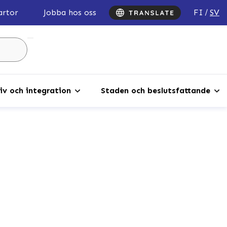
FI
SV
artor
Jobba hos oss
Sök
...
iv och integration
Staden och beslutsfattande