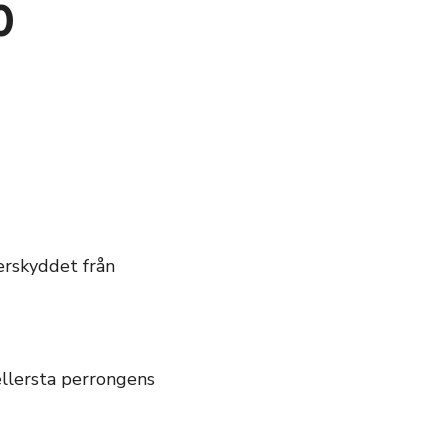
0
erskyddet från
llersta perrongens