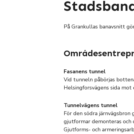
Stadsbana
På Grankullas banavsnitt gö
Områdesentrepr
Fasanens tunnel
Vid tunneln påbörjas botten
Helsingforsvägens sida mot 
Tunnelvägens tunnel
För den södra järnvägsbron 
gjutformar demonteras och d
Gjutforms- och armeringsarb