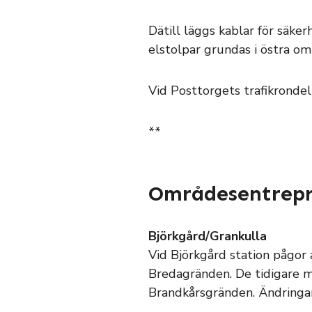
Dätill läggs kablar för säke
elstolpar grundas i östra o
Vid Posttorgets trafikrondel
**
Områdesentrepr
Björkgård/Grankulla
Vid Björkgård station pågor
Bredagränden. De tidigare m
Brandkårsgränden. Ändringarn