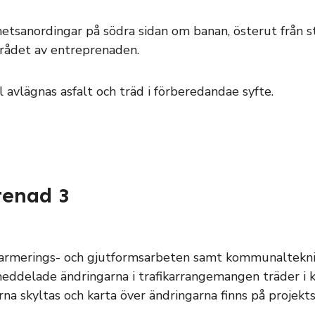
rhetsanordingar på södra sidan om banan, österut från 
mrådet av entreprenaden.
l avlägnas asfalt och träd i förberedandae syfte.
enad 3
 armerings- och gjutformsarbeten samt kommunaltekni
eddelade ändringarna i trafikarrangemangen träder i k
a skyltas och karta över ändringarna finns på projekts