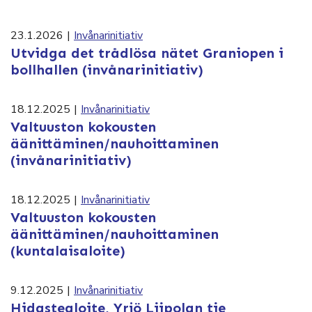
23.1.2026
|
Invånarinitiativ
Utvidga det trådlösa nätet Graniopen i
bollhallen (invånarinitiativ)
18.12.2025
|
Invånarinitiativ
Valtuuston kokousten
äänittäminen/nauhoittaminen
(invånarinitiativ)
18.12.2025
|
Invånarinitiativ
Valtuuston kokousten
äänittäminen/nauhoittaminen
(kuntalaisaloite)
9.12.2025
|
Invånarinitiativ
Hidastealoite, Yrjö Liipolan tie