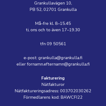
Grankullavägen 10,
PB 52, 02701 Grankulla
Må–fre kl. 8–15.45
ti, ons och to även 17–19.30
tfn 09 50561
e-post: grankulla@grankulla.fi
eller fornamn.efternamn@grankulla.fi
Fakturering
Nätfakturor
Nätfaktureringsadress: 003702030262
Förmedlarens kod: BAWCFI22