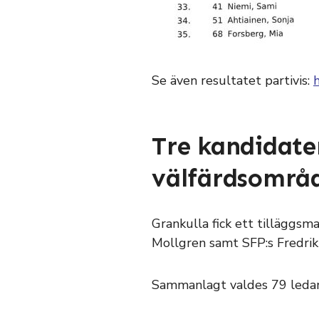
Se även resultatet partivis:
Tre kandidater
välfärdsområd
Grankulla fick ett tilläggs
Mollgren samt SFP:s Fredrik 
Sammanlagt valdes 79 ledam