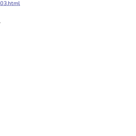
al03.html
.