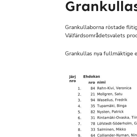
Grankulla
Grankullaborna röstade flit
Välfärdsområdetsvalets proc
Grankullas nya fullmäktige en