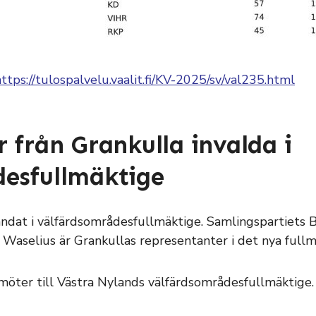
https://tulospalvelu.vaalit.fi/KV-2025/sv/val235.html
 från Grankulla invalda i
esfullmäktige
mandat i välfärdsområdesfullmäktige. Samlingspartiets
Waselius är Grankullas representanter i det nya fullm
öter till Västra Nylands välfärdsområdesfullmäktige.