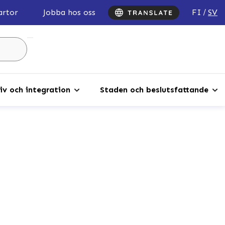
FI
SV
artor
Jobba hos oss
Sök
...
iv och integration
Staden och beslutsfattande