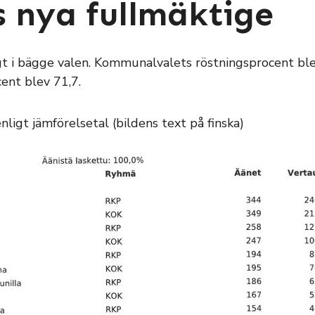
s nya fullmäktige
igt i bägge valen. Kommunalvalets röstningsprocent b
ent blev 71,7.
ligt jämförelsetal (bildens text på finska)