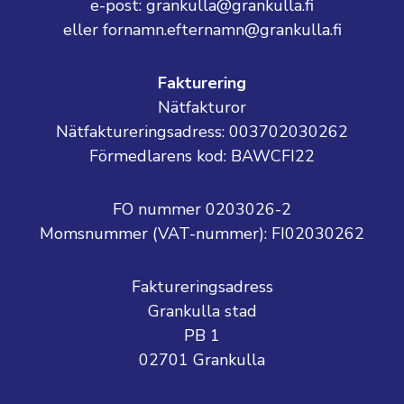
e-post: grankulla@grankulla.fi
eller fornamn.efternamn@grankulla.fi
Fakturering
Nätfakturor
Nätfaktureringsadress: 003702030262
Förmedlarens kod: BAWCFI22
FO nummer 0203026-2
Momsnummer (VAT-nummer):
FI02030262
Faktureringsadress
Grankulla stad
PB 1
02701 Grankulla