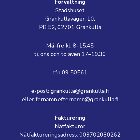
Förvaltning
Stadshuset
Grankullavägen 10,
PB 52, 02701 Grankulla
Må–fre kl. 8–15.45
ti, ons och to även 17–19.30
tfn 09 50561
e-post: grankulla@grankulla.fi
eller fornamn.efternamn@grankulla.fi
Fakturering
Nätfakturor
Nätfaktureringsadress: 003702030262