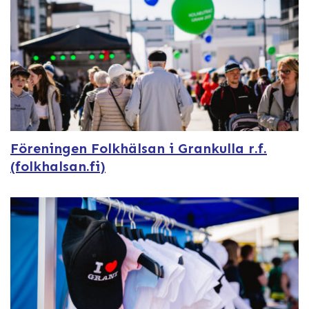
Föreningen Folkhälsan i Grankulla r.f.
(folkhalsan.fi)