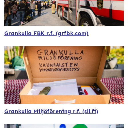
Grankulla FBK r.f. (grfbk.com)
Grankulla Miljöförening r.f. (sll.fi)