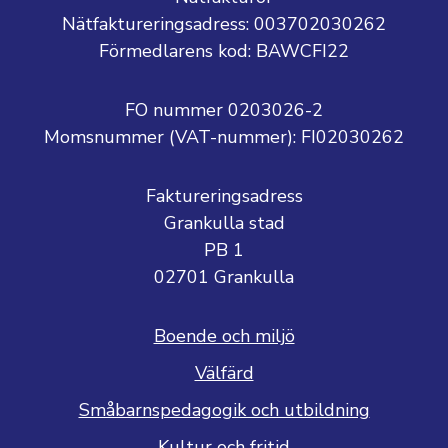
Nätfaktureringsadress: 003702030262
Förmedlarens kod: BAWCFI22
FO nummer 0203026-2
Momsnummer (VAT-nummer):
FI02030262
Faktureringsadress
Grankulla stad
PB 1
02701 Grankulla
Boende och miljö
Välfärd
Småbarnspedagogik och utbildning
Kultur och fritid