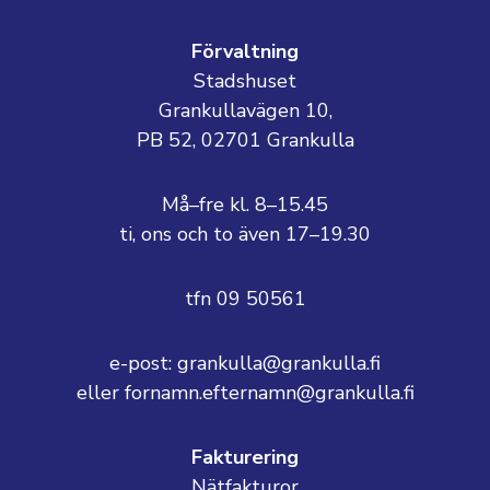
Förvaltning
Stadshuset
Grankullavägen 10,
PB 52, 02701 Grankulla
Må–fre kl. 8–15.45
ti, ons och to även 17–19.30
tfn 09 50561
e-post: grankulla@grankulla.fi
eller fornamn.efternamn@grankulla.fi
Fakturering
Nätfakturor