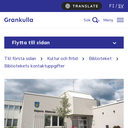
FI
SV
Sök
Meny
Flytta till sidan
Till första sidan
Kultur och fritid
Biblioteket
Bibliotekets kontaktuppgifter