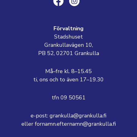
Förvaltning
Stadshuset
Grankullavägen 10,
PB 52, 02701 Grankulla
Må–fre kl. 8–15.45
ti, ons och to även 17–19.30
tfn 09 50561
e-post: grankulla@grankulla.fi
eller fornamn.efternamn@grankulla.fi