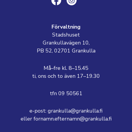
Förvaltning
Stadshuset
Grankullavägen 10,
PB 52, 02701 Grankulla
Må–fre kl. 8–15.45
ti, ons och to även 17–19.30
tfn 09 50561
e-post: grankulla@grankulla.fi
eller fornamn.efternamn@grankulla.fi