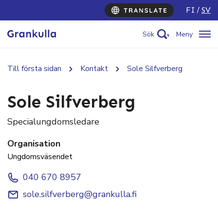
FI
SV
Sök
Meny
Till första sidan
Kontakt
Sole Silfverberg
Sole Silfverberg
Specialungdomsledare
Organisation
Ungdomsväsendet
040 670 8957
sole.silfverberg@grankulla.fi