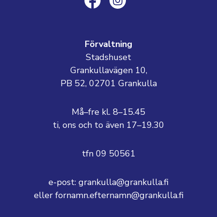
Förvaltning
Stadshuset
Grankullavägen 10,
PB 52, 02701 Grankulla
Må–fre kl. 8–15.45
ti, ons och to även 17–19.30
tfn 09 50561
e-post: grankulla@grankulla.fi
eller fornamn.efternamn@grankulla.fi