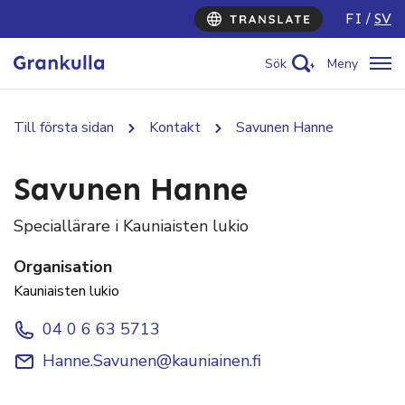
FI
SV
Sök
Meny
Till första sidan
Kontakt
Savunen Hanne
Savunen Hanne
Speciallärare i Kauniaisten lukio
Organisation
Kauniaisten lukio
04 0 6 63 5713
Hanne.Savunen@kauniainen.fi