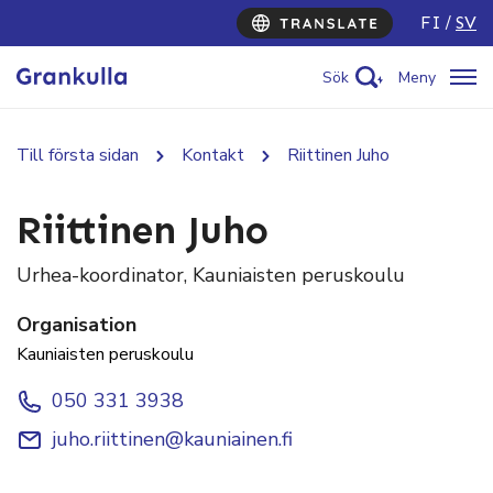
FI
SV
Sök
Meny
Till första sidan
Kontakt
Riittinen Juho
Riittinen Juho
Urhea-koordinator, Kauniaisten peruskoulu
Organisation
Kauniaisten peruskoulu
050 331 3938
juho.riittinen@kauniainen.fi