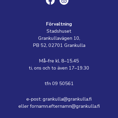
Förvaltning
Stadshuset
Grankullavägen 10,
PB 52, 02701 Grankulla
Må–fre kl. 8–15.45
ti, ons och to även 17–19.30
tfn 09 50561
e-post: grankulla@grankulla.fi
eller fornamn.efternamn@grankulla.fi